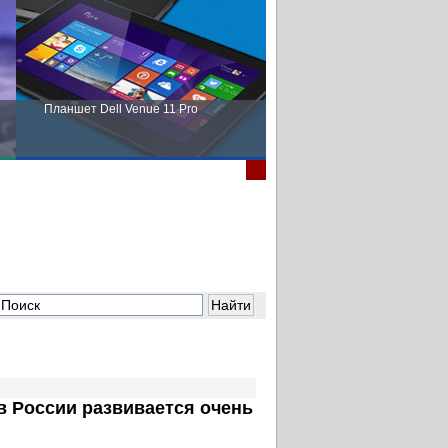
Планшет Dell Venue 11 Pro
Пора выбирать Fujitsu!
 России развивается очень