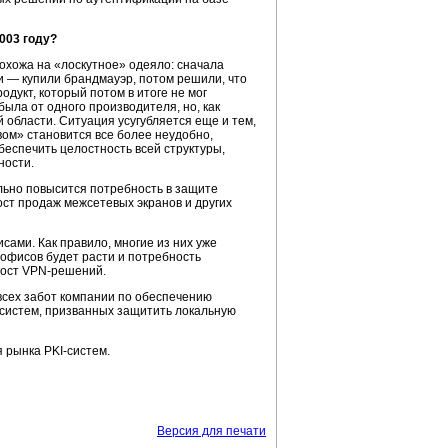
003 году?
охожа на «лоскутное» одеяло: сначала
 — купили брандмауэр, потом решили, что
одукт, который потом в итоге не мог
была от одного производителя, но, как
 области. Ситуация усугубляется еще и тем,
вом» становится все более неудобно,
беспечить целостность всей структуры,
ности.
льно повысится потребность в защите
ст продаж межсетевых экранов и других
сами. Как правило, многие из них уже
офисов будет расти и потребность
рост
VPN-решений.
сех забот компании по обеспечению
 систем, призванных защитить локальную
я рынка
PKI-систем.
Версия для печати