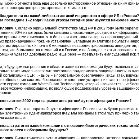
мы, можно отнести пока еще довольно настороженное отношение к ним финан
стоверяющих центров, устаревшая техника и т.п.
Обладаете ли вы
какой-либо
статистикой инцидентов в сфере ИБ в России? 
за последние 1–2 года? Какие угрозы сегодня реализуются наиболее част
илович
: Согласно официальной статистике МВД РФ в 2002 году было зареги
плений, 90% из которых были связаны с незаконным доступом к информацио
е органы сами отмечают, что большая часть компьютерных правонарушений 
ых правонарушений пока не установлен. Западные аналитики в области инф
арегистрированных и почти 8 миллионов незарегистрированных инцидентов, 
тем, что большинство компаний и в России, и на Западе не хотят разглашать 
омщика удается довольно редко, еще реже — предъявить ему судебный иск, та
м, в будущем все решения в области защиты информации будут основываться
только такая модель позволит постоянно поддерживать защищенность на аде
й организации CERT, «дыры» в программном обеспечении, виды атак, вирусы и
го обновления система безопасности компании устареет и станет неэффекти
сти сервис компании WatchGuard Technologies, который называется LiveSecuri
севозможную информацию, позволяющую поддерживать уровень защищенност
уровне.
аковы итоги 2002 года на рынке аппаратной аутентификации в России?
илович
: Рынок аппаратной аутентификации в России очень бурно развивае
аж электронных идентификаторов iKey. Мы ожидаем в этом году примерно так
ли даже выше.
акова стратегия вашей компании в отношении биометрических технологий
нного класса в обозримом будущем?
илович
: Биометрическая аутентификация — направление, которое довольно