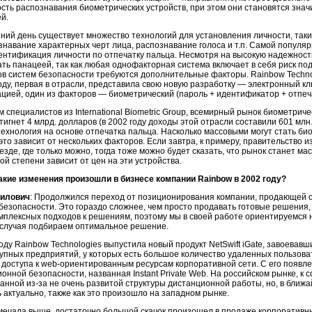
ость распознавания биометрических устройств, при этом они становятся зна
й.
ний день существует множество технологий для установления личности, таки
ознавание характерных черт лица, распознавание голоса и т.п. Самой популя
ентификация личности по отпечатку пальца. Несмотря на высокую надежность
ать панацеей, так как любая однофакторная система включает в себя риск по
ов систем безопасности требуются дополнительные факторы. Rainbow Techno
оду, первая в отрасли, представила свою новую разработку — электронный к
цией, один из факторов — биометрический (пароль + идентификатор + отпеча
 специалистов из International Biometric Group, всемирный рынок биометрич
стигнет 4 млрд. долларов (в 2002 году доходы этой отрасли составили 601 мл
технология на основе отпечатка пальца. Насколько массовыми могут стать б
 это зависит от нескольких факторов. Если завтра, к примеру, правительство
зде, где только можно, тогда тоже можно будет сказать, что рынок станет ма
й степени зависит от цен на эти устройства.
акие изменения произошли в бизнесе компании Rainbow в 2002 году?
илович
: Продолжился переход от позиционирования компании, продающей о
безопасности. Это гораздо сложнее, чем просто продавать готовые решения,
омплексных подходов к решениям, поэтому мы в своей работе ориентируемся 
 случая подбираем оптимальное решение.
оду Rainbow Technologies выпустила новый продукт NetSwift iGate, завоевавш
рупных предприятий, у которых есть большое количество удаленных пользов
 доступа к
web-ориентированным
ресурсам корпоративной сети. С его появл
нной безопасности, названная Instant Private Web. На российском рынке, к 
ванной
из-за
не очень развитой структуры дистанционной работы, но, в ближ
ь актуально, также как это произошло на западном рынке.
тмечала выше, достаточно большой скачок произошел в продаже корпоратив