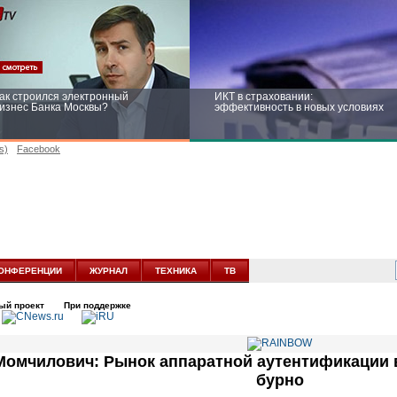
ак строился электронный
ИКТ в страховании:
изнес Банка Москвы?
эффективность в новых условиях
s)
Facebook
ейтинг CNewsInfrastructure 2015:
Информационная безопасность
риглашаем участвовать
бизнеса и госструктур: развитие в
новых условиях
ОНФЕРЕНЦИИ
ЖУРНАЛ
ТЕХНИКА
ТВ
ый проект
При поддержке
Момчилович: Рынок аппаратной аутентификации в
бурно