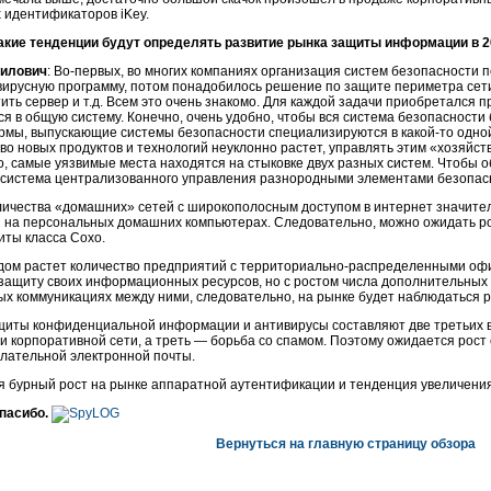
 идентификаторов iKey.
акие тенденции будут определять развитие рынка защиты информации в 2
илович
:
Во-первых,
во многих компаниях организация систем безопасности п
вирусную программу, потом понадобилось решение по защите периметра сети
ть сервер и т.д. Всем это очень знакомо. Для каждой задачи приобретался пр
я в общую систему. Конечно, очень удобно, чтобы вся система безопасности 
рмы, выпускающие системы безопасности специализируются в
какой-то
одной
тво новых продуктов и технологий неуклонно растет, управлять этим «хозяйст
го, самые уязвимые места находятся на стыковке двух разных систем. Чтобы о
система централизованного управления разнородными элементами безопас
личества «домашних» сетей с широкополосным доступом в интернет значите
на персональных домашних компьютерах. Следовательно, можно ожидать ро
иты класса Сохо.
дом растет количество предприятий с
территориально-распределенными
офи
защиту своих информационных ресурсов, но с ростом числа дополнительных 
х коммуникациях между ними, следовательно, на рынке будет наблюдаться 
иты конфиденциальной информации и антивирусы составляют две третьих в
и корпоративной сети, а треть — борьба со спамом. Поэтому ожидается рост
елательной электронной почты.
 бурный рост на рынке аппаратной аутентификации и тенденция увеличени
пасибо.
Вернуться на главную страницу обзора