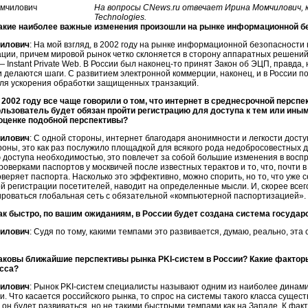
На вопросы CNews.ru отвечает Ирина Момчилович, 
Technologies.
акие наиболее важные изменения произошли на рынке информационной без
илович
: На мой взгляд, в 2002 году на рынке информационной безопасност
ции, причем мировой рынок четко склоняется в сторону аппаратных решений
 Instant Private Web. В России был
наконец-то
принят Закон об ЭЦП, правда, 
 делаются шаги. С развитием электронной коммерции, наконец, и в России по
 для ускорения обработки защищенных транзакций.
 2002 году все чаще говорили о том, что интернет в среднесрочной персп
льзователь будет обязан пройти регистрацию для доступа к тем или ины
 оценке подобной перспективы?
илович
: С одной стороны, интернет благодаря анонимности и легкости досту
роны, это как раз послужило площадкой для всякого рода недобросовестных д
 доступа необходимостью, это повлечет за собой большие изменения в воспр
роверками паспортов у москвичей после известных терактов и то, что, почти 
оверяет паспорта. Насколько это эффективно, можно спорить, но то, что уже
й регистрации посетителей, наводит на определенные мысли. И, скорее всего
роваться глобальная сеть с обязательной «компьютерной паспортизацией».
ак быстро, по вашим ожиданиям, в России будет создана система госуд
илович
: Судя по тому, какими темпами это развивается, думаю, реально, эта
Каковы ближайшие перспективы рынка
PKI-систем
в России? Какие фактор
асса?
илович
: Рынок
PKI-систем
специалисты называют одним из наиболее динам
. Что касается российского рынка, то спрос на системы такого класса сущест
 он будет развиваться, но не такими быстрыми темпами как на Западе. К фа