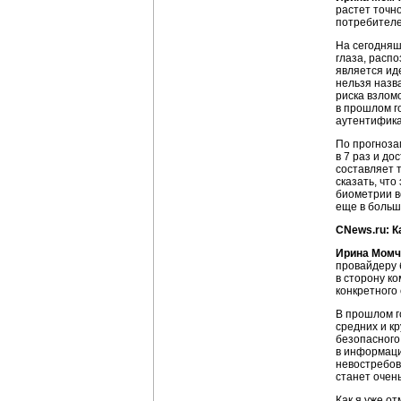
растет точн
потребителе
На сегодняш
глаза, расп
является ид
нельзя назв
риска взлом
в прошлом г
аутентифика
По прогнозам
в 7 раз и до
составляет 
сказать, что
биометрии ве
еще в большо
CNews.ru: К
Ирина Момч
провайдеру 
в сторону к
конкретного
В прошлом г
средних и к
безопасного
в информацио
невостребо
станет очен
Как я уже о