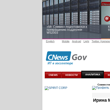
«Mr. Сумкин» подготовился к
К
прекращению поддержки
б
WS2003
English
Mobile
Android
Light
Twitter (topnew
Заоблачная оптимизация: как
Р
Faberlic изменил подход к
п
аналитике
АНАЛИТИКА
CNEWS
НОВОСТИ
К
Совместн
Ирина 