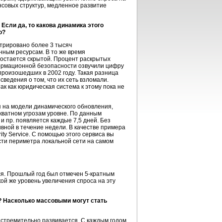
совых структур, медленное развитие
Если да, то какова динамика этого
о?
стрировано более 3 тысяч
нным ресурсам. В то же время
остается скрытой. Процент раскрытых
ормационной безопасности озвучили цифру
произошедших в 2002 году. Такая разница
сведения о том, что их сеть взломали.
к как юридическая система к этому пока не
 на модели динамического обновления,
кватном угрозам уровне. По данным
 пр. появляется каждые 7,5 дней. Без
вной в течение недели. В качестве примера
ty Service. С помощью этого сервиса вы
и периметра локальной сети на самом
тся. Прошлый год был отмечен
5-кратным
ой же уровень увеличения спроса на эту
? Насколько массовыми могут стать
 стремительно развивается. С каждым годом