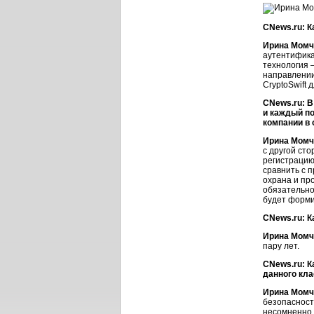
CNews.ru: К
Ирина Момч
аутентифика
технология —
направлении
CryptoSwift
CNews.ru: В
и каждый по
компании в
Ирина Момч
с другой сто
регистрацию
сравнить с п
охрана и пр
обязательно
будет форми
CNews.ru: К
Ирина Момч
пару лет.
CNews.ru: 
данного кл
Ирина Момч
безопасности
несомненно,