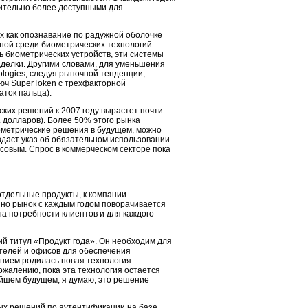
чительно более доступными для
х как опознавание по радужной оболочке
рной среди биометрических технологий
 биометрических устройств, эти системы
дделки. Другими словами, для уменьшения
logies, следуя рыночной тенденции,
люч SuperToken с трехфакторной
ток пальца).
еских решений к 2007 году вырастет почти
н. долларов). Более 50% этого рынка
иометрические решения в будущем, можно
 издаст указ об обязательном использовании
ссовым. Спрос в коммерческом секторе пока
тдельные продукты, к компании —
 но рынок с каждым годом поворачивается
на потребности клиентов и для каждого
ий титул «Продукт года». Он необходим для
ателей и офисов для обеспечения
ением родилась новая технология
сожалению, пока эта технология остается
айшем будущем, я думаю, это решение
ных решений по аутентификации на базе