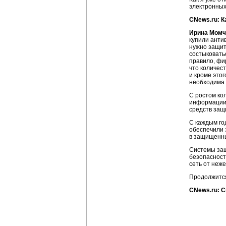
электронных
CNews.ru: К
Ирина Момч
купили анти
нужно защити
состыковатьс
правило, фи
что количес
и кроме это
необходима 
С ростом ко
информации 
средств защ
С каждым го
обеспечили 
в защищенны
Системы защ
безопасност
сеть от неж
Продолжится
CNews.ru: С