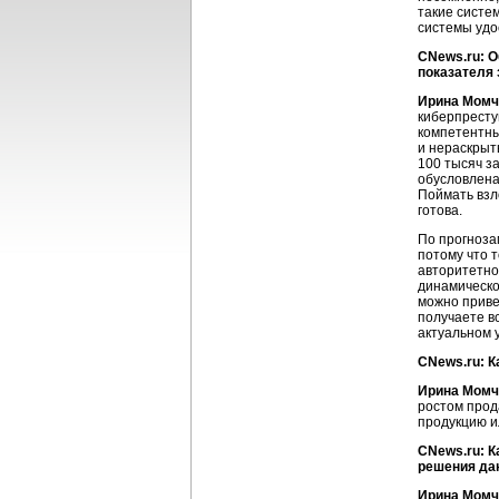
такие систе
системы удо
CNews.ru: 
показателя 
Ирина Момч
киберпресту
компетентны
и нераскрыт
100 тысяч з
обусловлена 
Поймать взл
готова.
По прогноза
потому что 
авторитетно
динамическо
можно приве
получаете в
актуальном 
CNews.ru: К
Ирина Момч
ростом прод
продукцию и
CNews.ru: К
решения да
Ирина Момч