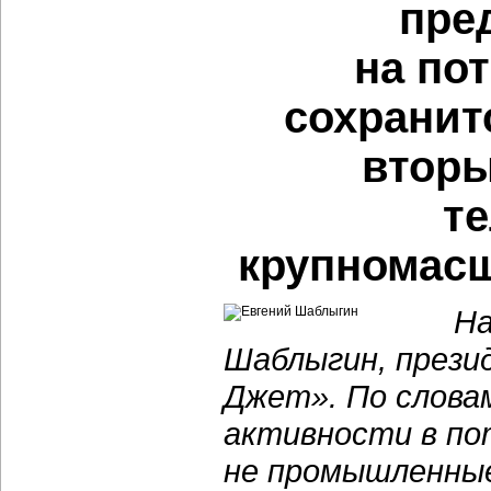
пре
на по
сохранитс
втор
т
крупномас
На
Шаблыгин, през
Джет». По слова
активности в по
не промышленные