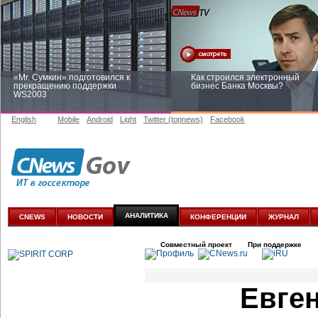
«Mr. Сумкин» подготовился к
Как строился электронный
прекращению поддержки
бизнес Банка Москвы?
WS2003
English
Mobile
Android
Light
Twitter (topnews)
Facebook
Заоблачная оптимизация: как
Рейтинг CNewsInfrastructure 20
Faberlic изменил подход к
приглашаем участвовать
аналитике
АНАЛИТИКА
CNEWS
НОВОСТИ
КОНФЕРЕНЦИИ
ЖУРНАЛ
Совместный проект
При поддержке
Евге