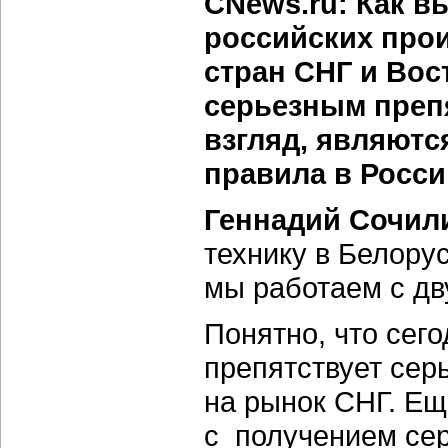
CNews.ru: Как в
российских про
стран СНГ и Во
серьезным препя
взгляд, являют
правила в Росс
Геннадий Сочил
технику в Белорус
мы работаем с дв
Понятно, что сег
препятствует сер
на рынок СНГ. Е
с получением се