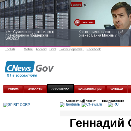
«Mr. Сумкин» подготовился к
Как строился электронный
прекращению поддержки
бизнес Банка Москвы?
WS2003
English
Mobile
Android
Light
Twitter (topnews)
Facebook
Заоблачная оптимизация: как
Рейтинг CNewsInfrastructure 20
Faberlic изменил подход к
приглашаем участвовать
аналитике
АНАЛИТИКА
CNEWS
НОВОСТИ
КОНФЕРЕНЦИИ
ЖУРНАЛ
Совместный проект
При поддержке
Геннадий 