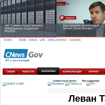
«Mr. Сумкин» подготовился к
Как строился электронный
прекращению поддержки
бизнес Банка Москвы?
WS2003
English
Mobile
Android
Light
Twitter (topnews)
Facebook
Заоблачная оптимизация: как
Рейтинг CNewsInfrastructure 20
Faberlic изменил подход к
приглашаем участвовать
аналитике
АНАЛИТИКА
CNEWS
НОВОСТИ
КОНФЕРЕНЦИИ
ЖУРНАЛ
Совместный проект
При поддержке
Леван 