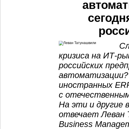
автомат
сегодн
росс
Сл
кризиса на ИТ-р
российских пред
автоматизации?
иностранных ERP
с отечественны
На эти и другие 
отвечает Леван 
Business Managem