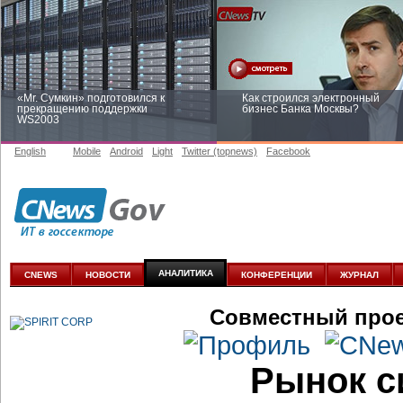
«Mr. Сумкин» подготовился к
Как строился электронный
прекращению поддержки
бизнес Банка Москвы?
WS2003
English
Mobile
Android
Light
Twitter (topnews)
Facebook
Заоблачная оптимизация: как
Рейтинг CNewsInfrastructure 20
Faberlic изменил подход к
приглашаем участвовать
аналитике
АНАЛИТИКА
CNEWS
НОВОСТИ
КОНФЕРЕНЦИИ
ЖУРНАЛ
Совместный прое
Рынок с