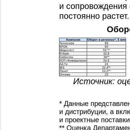
и сопровождения 
постоянно растет.
Обор
Компания
Оборот в регионах*, $ млн
Техносерв
89
КРОК
65
Микротест
53 **
R-Style
32,8
Сибинтек
36**
УСП «Компьюлинк»
24,5
Ай-Ти
24
IBS
22,4**
Ланит
22,2**
Оптима
22
Источник: оц
* Данные представлен
и дистрибуции, а вк
и проектные поставки
** Оценка Департамен