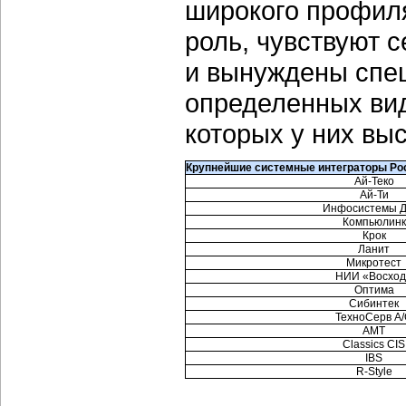
широкого профил
роль, чувствуют с
и вынуждены спец
определенных вид
которых у них выс
Крупнейшие системные интеграторы Росс
Ай-Теко
Ай-Ти
Инфосистемы 
Компьюлинк
Крок
Ланит
Микротест
НИИ «Восход
Оптима
Сибинтек
ТехноСерв А
AMT
Classics CIS
IBS
R-Style