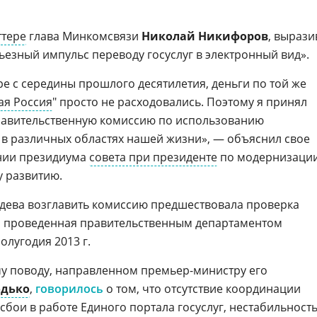
ттере
глава Минкомсвязи
Николай Никифоров
, вырази
рьезный импульс переводу госуслуг в электронный вид».
ре с середины прошлого десятилетия, деньги по той же
Цифровизация ритейла 2026
ая Россия
" просто не расходовались. Поэтому я принял
равительственную комиссию по использованию
в различных областях нашей жизни», — объяснил свое
нии президиума
совета при президенте
по модернизаци
 развитию.
дева возглавить комиссию предшествовала проверка
, проведенная правительственным департаментом
олугодия 2013 г.
му поводу, направленном премьер-министру его
одько
,
говорилось
о том, что отсутствие координации
сбои в работе Единого портала госуслуг, нестабильност