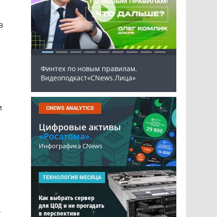
в
Финтех по новым правилам.
Програ
Видеоподкаст«CNews.Лица»
ПАК 20
и
CNEWS ANALYTICS
Цифровые активы
«Росатома».
Инфографика CNews
ТЕХНОЛОГИЯ МЕСЯЦА
Как выбрать сервер
для ЦОД и не прогадать
ь
в перспективе