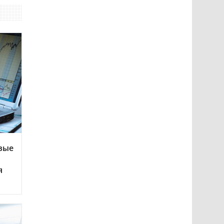
вые
я