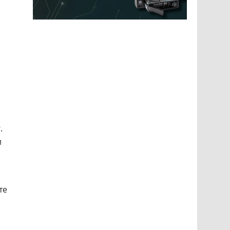
.
и
те