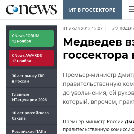
ИТ В ГОССЕКТОРЕ
CN
|
31 июля 2013 13:07
ПОДЕЛ
Ана
CNews FORUM
Медведев в
12 ноября
Ко
госсектора 
CNews AWARDS
Ма
12 ноября
Тех
Премьер-министр Дмитр
30 лет рынку ERP
ТВ
в России
правительственную коми
до увольнения, ей руко
Главные
ИТ-сценарии
2026
который, впрочем, прак
10 лет российского
ОБЗОР
CNEWS TV
бэкапа
Премьер-министр России
Дм
CNews баттл
правительственную комиссию
Российские ПАКи
как начать 