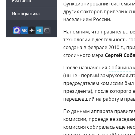
Рейтинги
функционирования системы м
других факторов привели к 
Инфографика
населением
России
.
Напомним, что правительств
технологий в деятельность г
создана в феврале 2010 г., п
столичного мэра
Сергей Соб
После назначения
Собянина
(ныне - первый замруководите
председателем комиссии был
президента), после которого 
перешедший на работу в прав
По данным
аппарата правите
комиссии, проведя ее заседани
комиссия собиралась еще нес
председателя,
глава Минкомс