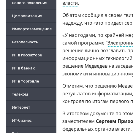
власти
.
нового поколения
Об этом сообщил в своем
тви
Цифровизация
надежду, что «это придаст се
Импортозамещение
«У нас годами, по крайней ме
Безопасность
Российские операционные системы
самой программе "
Электронн
2026
решение лично возглавить п
ИТ в госсекторе
информационных технологий 
решение Медведев на заседа
ИТ в банках
экономики и инновационному
ИТ в торговле
Отметим, что решению Медве
результатов информатизации
Телеком
контроля по итогам первого п
Интернет
В итоговом документе по это
ИТ-бизнес
заместителем
Сергеем Прих
федеральных органов власти, 