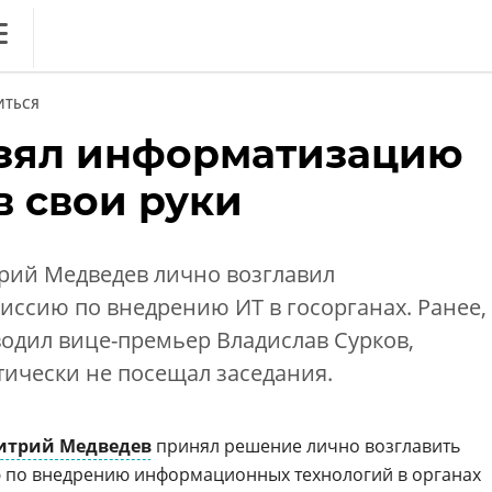
ews
ИТЬСЯ
литика
зял информатизацию
нференции
в свои руки
ркет
ника
ий Медведев лично возглавил
ссию по внедрению ИТ в госорганах. Ранее,
водил вице-премьер Владислав Сурков,
тически не посещал заседания.
ОБЗОР
итрий Медведев
принял решение лично возглавить
. Вечный спор ИБ vs ИТ:
 по внедрению информационных технологий в органах
дружить на благо бизнеса