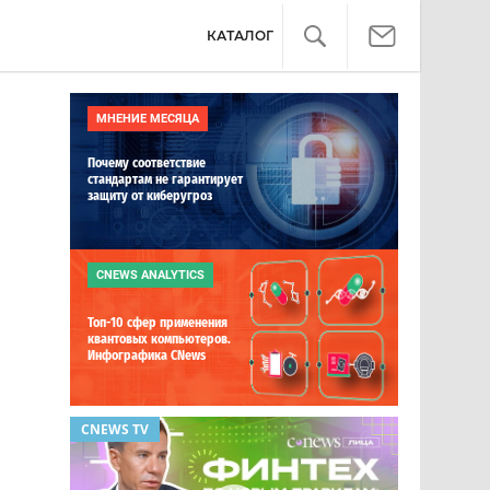
КАТАЛОГ
МНЕНИЕ МЕСЯЦА
Почему соответствие
стандартам не гарантирует
защиту от киберугроз
CNEWS ANALYTICS
Топ-10 сфер применения
квантовых компьютеров.
Инфографика CNews
CNEWS TV
ОБЗОР