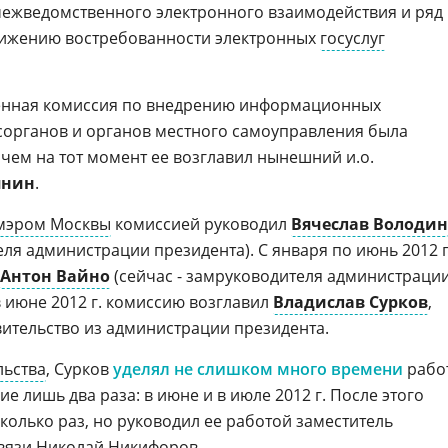
ежведомственного электронного взаимодействия и ряд
снижению востребованности электронных
госуслуг
енная комиссия по внедрению информационных
осорганов и органов местного самоуправления была
ричем на тот момент ее возглавил нынешний и.о.
янин
.
мэром Москвы
комиссией руководил
Вячеслав Володин
ля администрации президента). С января по июнь 2012 г
Антон Вайно
(сейчас - замруководителя администраци
в июне 2012 г. комиссию возглавил
Владислав Сурков
,
ительство из администрации президента.
льства
, Сурков
уделял не слишком много времени
рабо
е лишь два раза: в июне и в июле 2012 г. После этого
колько раз, но руководил ее работой заместитель
вязи
Николай Никифоров
.