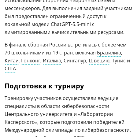
использование сторонних
нейронных сетей
и
мессенджеров
. Для
выполнения заданий
участникам
был предоставлен ограниченный доступ к
локальной модели
ChatGPT-5.5-mini
с
лимитированными вычислительными ресурсами.
В финале сборная России встретилась с более чем
70 школьниками из 19 стран, включая
Бразилию
,
Китай
,
Гонконг
,
Италию
, Сингапур,
Швецию
, Тунис и
США
.
Подготовка к турниру
Тренировку участников осуществляли ведущие
специалисты в области кибербезопасности
Центрального университета
и «Лаборатории
Касперского», которые подготовили победителей
Международной олимпиады по кибербезопасности,