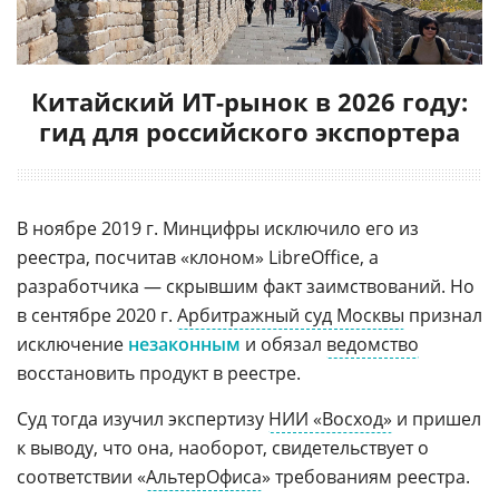
Китайский ИТ-рынок в 2026 году:
гид для российского экспортера
В ноябре 2019 г. Минцифры исключило его из
реестра, посчитав «клоном» LibreOffice, а
разработчика — скрывшим факт заимствований. Но
в сентябре 2020 г.
Арбитражный суд Москвы
признал
исключение
незаконным
и обязал
ведомство
восстановить продукт в реестре.
Суд тогда изучил экспертизу
НИИ «Восход»
и пришел
к выводу, что она, наоборот, свидетельствует о
соответствии «
АльтерОфиса
» требованиям реестра.