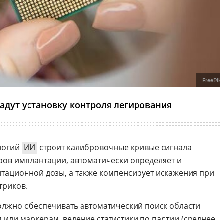
FreePi
дадут установку контроля легирования
ологий
ИИ
строит калибровочные кривые сигнала
ров имплантации, автоматически определяет и
тационной дозы, а также компенсирует искажения при
триков.
лжно обеспечивать автоматический поиск области
или маркерам, ведение статистики по партии (среднее,