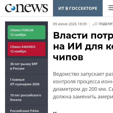
ИТ В ГОССЕКТОРЕ
CN
|
09 июня 2026 18:09
ПОДЕЛИ
Ана
CNews FORUM
Власти потр
12 ноября
Ко
на ИИ для 
CNews AWARDS
Ма
12 ноября
чипов
Тех
30 лет рынку ERP
ТВ
в России
Ведомство запускает ра
Главные
контроля процесса ион
ИТ-сценарии
2026
диаметром до 200 мм. С
10 лет российского
должна заменить америк
ОБЗОР
CNEWS TV
бэкапа
CNews баттл
Российские ПАКи
как начать 