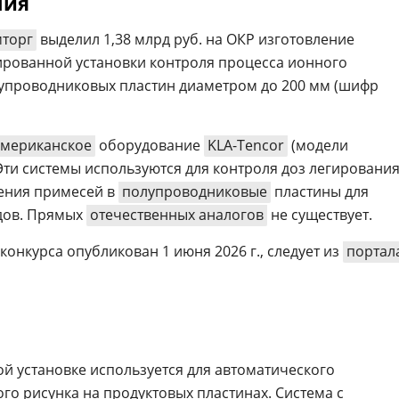
ния
торг
выделил 1,38 млрд руб. на ОКР изготовление
ированной установки контроля процесса ионного
лупроводниковых пластин диаметром до 200 мм (шифр
Электронный документооборот 
с искусственным интеллектом 2
американское
оборудование
KLA-Tencor
(модели
Эти системы используются для контроля доз легировани
ения примесей в
полупроводниковые
пластины для
одов. Прямых
отечественных аналогов
не существует.
конкурса опубликован 1 июня 2026 г., следует из
портал
ой установке используется для автоматического
го рисунка на продуктовых пластинах. Система с