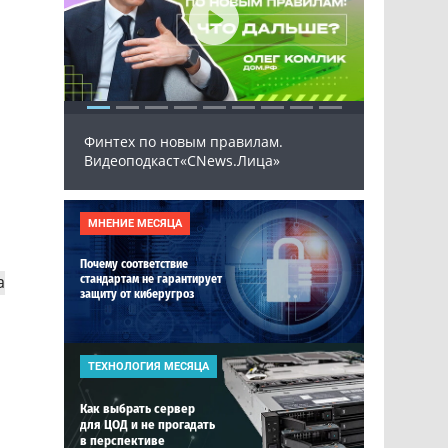
Финтех по новым правилам.
(СЭД)
Рынок И
Видеоподкаст«CNews.Лица»
026
я
МНЕНИЕ МЕСЯЦА
Почему соответствие
а
стандартам не гарантирует
защиту от киберугроз
ТЕХНОЛОГИЯ МЕСЯЦА
Как выбрать сервер
для ЦОД и не прогадать
в перспективе