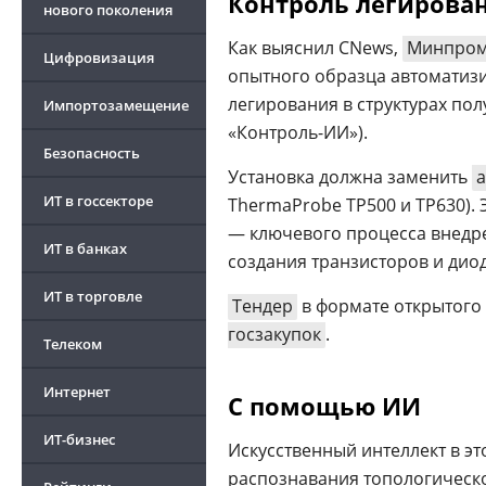
Контроль легирова
нового поколения
Как выяснил CNews,
Минпром
Цифровизация
опытного образца автоматиз
легирования в структурах по
Импортозамещение
«Контроль-ИИ»).
Безопасность
Цифровизация ритейла 2026
Установка должна заменить
ИТ в госсекторе
ThermaProbe TP500 и TP630). 
— ключевого процесса внедр
ИТ в банках
создания транзисторов и ди
ИТ в торговле
Тендер
в формате открытого 
госзакупок
.
Телеком
Интернет
С помощью ИИ
ИТ-бизнес
Искусственный интеллект в эт
распознавания топологическо