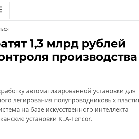
ews
ТЬСЯ
литика
атят 1,3 млрд рублей
нференции
контроля производства
ркет
ника
зработку автоматизированной установки для
ного легирования полупроводниковых пласти
истема на базе искусственного интеллекта
анские установки KLA-Tencor.
ОБЗОР
. Вечный спор ИБ vs ИТ:
дружить на благо бизнеса