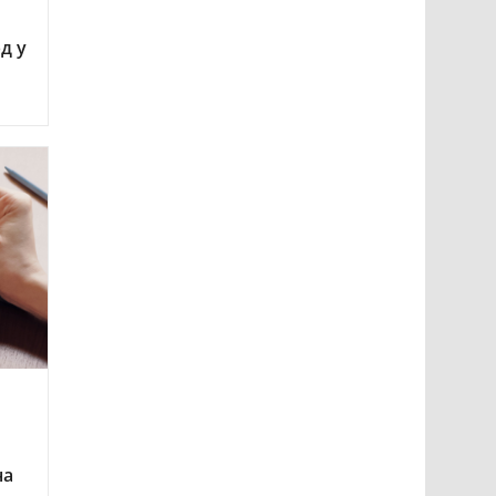
д у
на