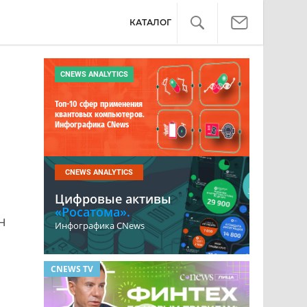
КАТАЛОГ
CNEWS ANALYTICS
Топ-10 сфер применения
квантовых компьютеров.
Инфографика CNews
CNEWS ANALYTICS
Цифровые активы
«Росатома».
н
Инфографика CNews
CNEWS TV
ОБЗОР