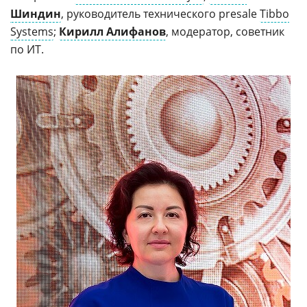
Шиндин
, руководитель технического presale
Tibbo
Systems
;
Кирилл Алифанов
, модератор, советник
по ИТ.