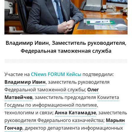
Владимир Ивин, Заместитель руководителя,
Федеральная таможенная служба
Участие на
CNews FORUM Кейсы
подтвердили:
Владимир Ивин
, заместитель руководителя
Федеральной таможенной службы
;
Олег
Матвейчев
, заместитель председателя
Комитета
Госдумы по информационной политике
,
технологиям и связи;
Анна Катамадзе
, заместитель
руководителя Федерального казначейства
;
Марьян
Гончар
, директор департамента информационных