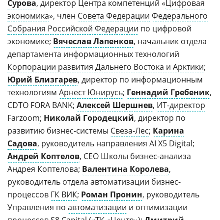
Сурова
, директор Центра компетенций «
Цифровая
экономика
», член
Совета Федерации
Федерального
Собрания Российской Федерации
по цифровой
экономике;
Вячеслав Лапенков
, начальник отдела
департамента информационных технологий
Корпорации развития Дальнего Востока и Арктики
;
Юрий Близгарев
, директор по информационным
технологиям
Арнест Юнирусь
;
Геннадий Гребеник
,
CDTO FORA BANK;
Алексей Шершнев
,
ИТ-директор
Farzoom
;
Николай Городецкий
, директор по
развитию бизнес-системы
Свеза-Лес
;
Карина
Садова
, руководитель направления AI X5 Digital;
Андрей Коптелов
, CEO Школы бизнес-анализа
Андрея Коптелова;
Валентина Королева
,
руководитель отдела автоматизации бизнес-
процессов
ГК ВИК
;
Роман Пронин
, руководитель
Управления по
автоматизации
и оптимизации