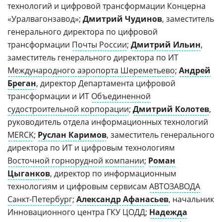
технологий и цифровой трансформации Концерна
«Уралвагонзавод»;
Дмитрий Чудинов
, заместитель
генерального директора по цифровой
трансформации
Почты России
;
Дмитрий Ильин
,
заместитель генерального директора по ИТ
Международного аэропорта Шереметьево
;
Андрей
Бреган
, директор Департамента цифровой
трансформации и ИТ
Объединенной
судостроительной корпорации
;
Дмитрий Колотев
,
руководитель отдела информационных технологий
MERCK
;
Руслан Каримов
, заместитель генерального
директора по ИТ и цифровым технологиям
Восточной горнорудной компании
;
Роман
Цыганков
, директор по информационным
технологиям и цифровым сервисам
АВТОЗАВОДА
Санкт-Петербург
;
Александр Афанасьев
, начальник
Инновационного центра ГКУ ЦОДД;
Надежда