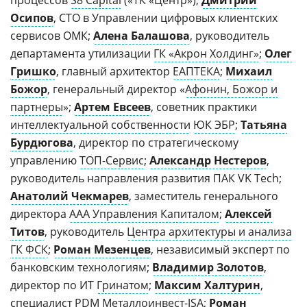
процессов
S8 Capital
(«ТК «Центр»);
Дмитрий
Осипов
, СТО в Управлении цифровых клиентских
сервисов ОМК;
Алена Балашова
, руководитель
департамента утилизации
ГК «Акрон Холдинг»
;
Олег
Гришко
, главный архитектор
ЕАПТЕКА
;
Михаил
Божор
, генеральный директор «
Афонин, Божор и
партнеры
»;
Артем Евсеев
, советник практики
интеллектуальной собственности
ЮК ЭБР
;
Татьяна
Бурдюгова
, директор по стратегическому
управлению
ТОП-Сервис
;
Александр Нестеров
,
руководитель направления развития ПАК VK Tech;
Анатолий Чекмарев
, заместитель генерального
директора
ААА Управления Капиталом
;
Алексей
Титов
, руководитель
Центра архитектуры и анализа
ГК ФСК
;
Роман Мезенцев
, независимый эксперт по
банковским технологиям;
Владимир Золотов
,
директор по ИТ
Гринатом
;
Максим Халтурин
,
специалист
PDM Металлоинвест-JSA
;
Роман