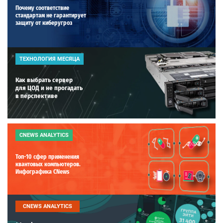
Почему соответствие
стандартам не гарантирует
защиту от киберугроз
ТЕХНОЛОГИЯ МЕСЯЦА
Как выбрать сервер
для ЦОД и не прогадать
в перспективе
CNEWS ANALYTICS
Топ-10 сфер применения
квантовых компьютеров.
Инфографика CNews
CNEWS ANALYTICS