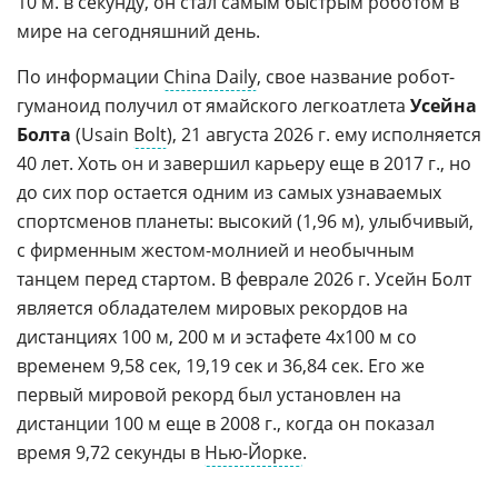
10 м. в секунду, он стал самым быстрым роботом в
мире на сегодняшний день.
По информации
China Daily
, свое название робот-
гуманоид получил от ямайского легкоатлета
Усейна
Болта
(Usain
Bolt
), 21 августа 2026 г. ему исполняется
40 лет. Хоть он и завершил карьеру еще в 2017 г., но
до сих пор остается одним из самых узнаваемых
спортсменов планеты: высокий (1,96 м), улыбчивый,
с фирменным жестом-молнией и необычным
танцем перед стартом. В феврале 2026 г. Усейн Болт
является обладателем мировых рекордов на
дистанциях 100 м, 200 м и эстафете 4х100 м со
временем 9,58 сек, 19,19 сек и 36,84 сек. Его же
первый мировой рекорд был установлен на
дистанции 100 м еще в 2008 г., когда он показал
время 9,72 секунды в
Нью-Йорке
.