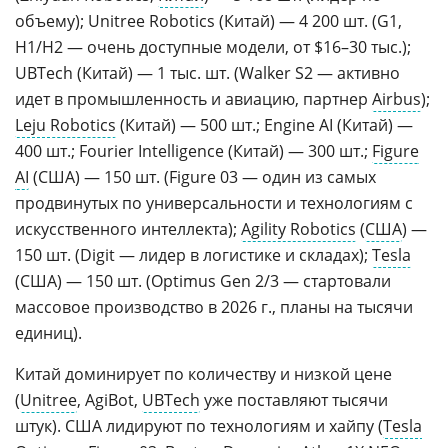
объему); Unitree Robotics (Китай) — 4 200 шт. (G1,
H1/H2 — очень доступные модели, от $16–30 тыс.);
UBTech (Китай) — 1 тыс. шт. (Walker S2 — активно
идет в промышленность и авиацию, партнер
Airbus
);
Leju Robotics
(Китай) — 500 шт.; Engine AI (Китай) —
400 шт.; Fourier Intelligence (Китай) — 300 шт.;
Figure
AI
(США) — 150 шт. (Figure 03 — один из самых
продвинутых по универсальности и технологиям с
искусственного интеллекта);
Agility Robotics
(
США
) —
150 шт. (Digit — лидер в логистике и складах);
Tesla
(США) — 150 шт. (Optimus Gen 2/3 — стартовали
массовое производство в 2026 г., планы на тысячи
единиц).
Китай доминирует по количеству и низкой цене
(
Unitree
, AgiBot,
UBTech
уже поставляют тысячи
штук). США лидируют по технологиям и хайпу (
Tesla