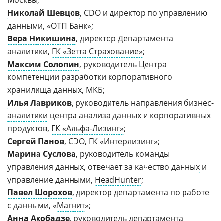
Москвы;
Николай Шевцов
, CDO и директор по управлению
данными, «
ОТП Банк
»;
Вера Никишина
, директор Департамента
аналитики,
ГК «Зетта Страхование»
;
Максим Солопин
, руководитель Центра
компетенции разработки корпоративного
хранилища данных,
МКБ
;
Илья Лавриков
, руководитель направления
бизнес-
аналитики
центра анализа данных и корпоративных
продуктов,
ГК «Альфа-Лизинг»
;
Сергей Панов
,
CDO
,
ГК «Интерлизинг»
;
Марина Суслова
, руководитель команды
управления данных, отвечает за
качество данных
и
управление данными,
HeadHunter
;
Павел Шорохов
, директор департамента по работе
с данными, «
Магнит
»;
Анна Ахобадзе
, руководитель департамента