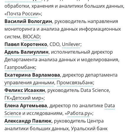
обработки, хранения и аналитики больших данных,
«
Почта России
»;
Василий Вологдин
, руководитель направления
мониторинга и анализа данных информационных
систем,
BIOCAD
;
Павел Коротенко
, CDO,
Unilever
;
Адель Валиуллин
, исполнительный директор
Департамента анализа данных и моделирования,
Газпромбанк
;
Екатерина Варламова
, директор департамента
управления данными
,
Промсвязьбанк
;
Феликс Исаакян
, руководитель Data Science,
ГК«Детский мир»
;
Елена Артемьева
, директор по аналитике
Data
Science
и исследованиям, «
Работа.ру
»;
Александр Павлюк
, руководитель Центра
аналитики больших данных
,
Уральский банк