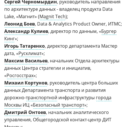
Сергей Черномырдин
, руководитель направления
по архитектуре данных - владелец продукта Data
Lake, «Магнит» (
Magnit Tech
);
Леонид Боев
, Data & Analytics Product Owner, ИТМС;
Александр Кулиев
, директор по данным, «
Бургер
Кинг
»;
Игорь Татаренко
, директор департамента Мастер
дата, «
Русклимат
»;
Максим Васильев
, начальник Отдела архитектуры
данных Центра стратегии и инициатив,
«
Росгосстрах
»;
Михаил Кортунов
, руководитель центра больших
данных Департамента транспорта и развития
дорожно-
транспортной
инфраструктуры
города
Москвы
ИЦ «
Безопасный транспорт
»;
Дмитрий Онтоев
, начальник аналитического
управления, Общегородской контакт-центр ДИТ