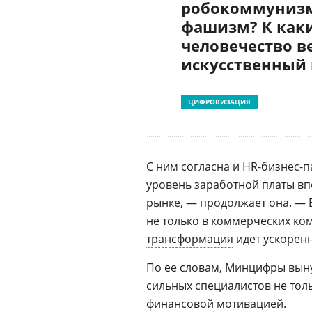
робокоммунизм
фашизм? К как
человечество в
искусственный
ЦИФРОВИЗАЦИЯ
С ним согласна и HR-бизнес-п
уровень заработной платы вп
рынке, — продолжает она. — 
не только в коммерческих ком
трансформация
идет ускорен
По ее словам, Минцифры вын
сильных специалистов не то
финансовой
мотивацией.