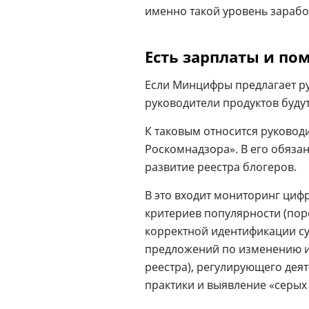
именно такой уровень заработ
Есть зарплаты и по
Если Минцифры предлагает рук
руководители продуктов будут 
К таковым относится руковод
Роскомнадзора». В его обяза
развитие реестра блогеров.
В это входит мониторинг циф
критериев популярности (поро
корректной идентификации су
предложений по изменению и
реестра), регулирующего дея
практики и выявление «серых