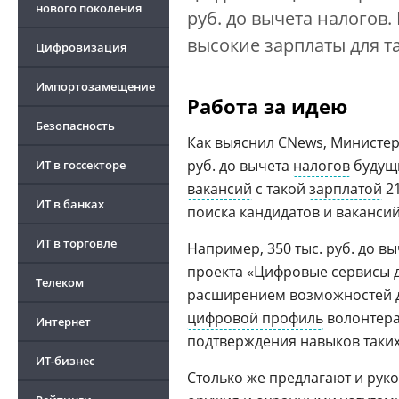
нового поколения
руб. до вычета налогов.
высокие зарплаты для т
Цифровизация
Импортозамещение
Работа за идею
Безопасность
Российские операционные системы
Как выяснил CNews, Министер
2026
руб. до вычета
налогов
будущи
ИТ в госсекторе
вакансий
с такой
зарплатой
21
ИТ в банках
поиска кандидатов и ваканси
ИТ в торговле
Например, 350 тыс. руб. до в
проекта «Цифровые сервисы д
Телеком
расширением возможностей д
цифровой профиль
волонтера
Интернет
подтверждения навыков таких 
ИТ-бизнес
Столько же предлагают и рук