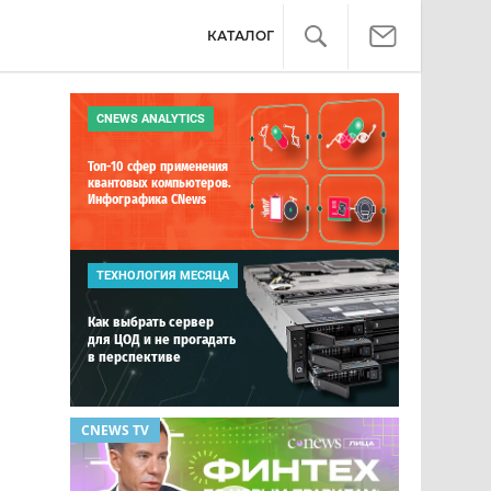
КАТАЛОГ
CNEWS ANALYTICS
Топ-10 сфер применения
квантовых компьютеров.
Инфографика CNews
ТЕХНОЛОГИЯ МЕСЯЦА
Как выбрать сервер
для ЦОД и не прогадать
в перспективе
CNEWS TV
ОБЗОР