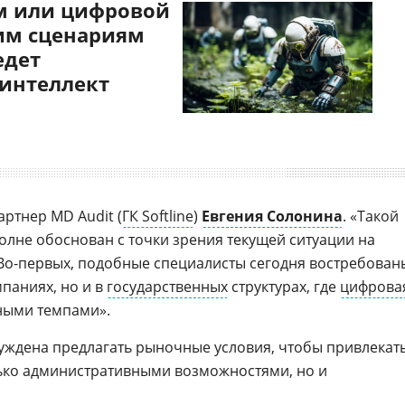
 или цифровой
им сценариям
едет
 интеллект
артнер MD Audit (
ГК Softline
)
Евгения Солонина
. «Такой
олне обоснован с точки зрения текущей ситуации на
Во-первых, подобные специалисты сегодня востребован
паниях, но и в
государственных
структурах, где
цифрова
ными темпами».
уждена предлагать рыночные условия, чтобы привлекат
лько административными возможностями, но и