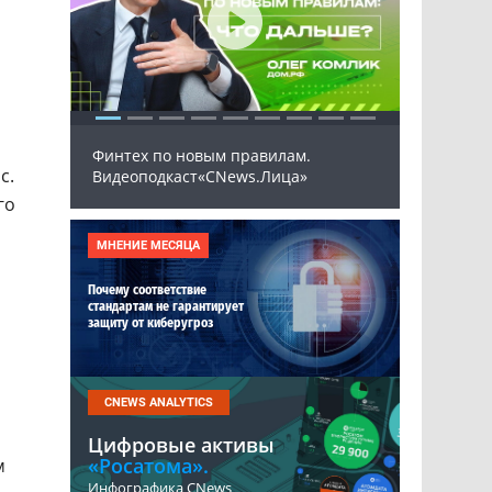
Финтех по новым правилам.
Програ
с.
Видеоподкаст«CNews.Лица»
ПАК 20
го
МНЕНИЕ МЕСЯЦА
Почему соответствие
стандартам не гарантирует
защиту от киберугроз
CNEWS ANALYTICS
Цифровые активы
«Росатома».
м
Инфографика CNews