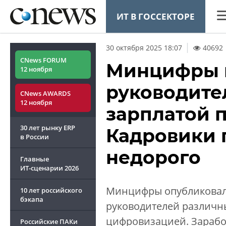
ИТ В ГОССЕКТОРЕ
CN
30 октября 2025 18:07
40692
Ана
CNews FORUM
Минцифры 
12 ноября
Ко
руководите
CNews AWARDS
Ма
12 ноября
зарплатой п
Тех
30 лет рынку ERP
Кадровики г
ТВ
в России
недорого
Главные
ИТ-сценарии
2026
Минцифры опубликовало
10 лет российского
ОБЗОР
CNEWS TV
бэкапа
руководителей различны
CNews баттл
цифровизацией. Заработ
Российские ПАКи
как начать 