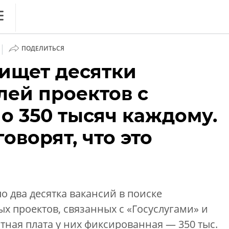
ews
|
ПОДЕЛИТЬСЯ
литика
ищет десятки
нференции
лей проектов с
ркет
о 350 тысяч каждому.
ника
оворят, что это
 два десятка вакансий в поиске
ОБЗОР
х проектов, связанных с «Госуслугами» и
. Вечный спор ИБ vs ИТ:
ная плата у них фиксированная — 350 тыс.
дружить на благо бизнеса