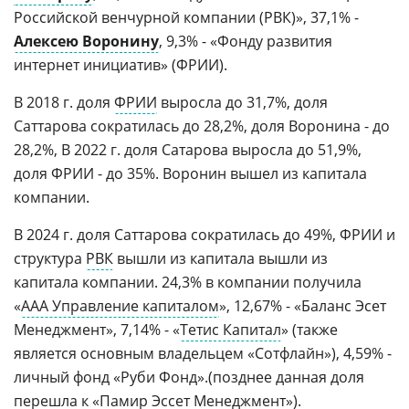
Российской венчурной компании (РВК)», 37,1% -
Алексею Воронину
, 9,3% - «Фонду развития
интернет инициатив» (ФРИИ).
В 2018 г. доля
ФРИИ
выросла до 31,7%, доля
Саттарова сократилась до 28,2%, доля Воронина - до
28,2%, В 2022 г. доля Сатарова выросла до 51,9%,
доля ФРИИ - до 35%. Воронин вышел из капитала
компании.
В 2024 г. доля Саттарова сократилась до 49%, ФРИИ и
структура
РВК
вышли из капитала вышли из
капитала компании. 24,3% в компании получила
«
ААА Управление капиталом
», 12,67% - «Баланс Эсет
Менеджмент», 7,14% - «
Тетис Капитал
» (также
является основным владельцем «Сотфлайн»), 4,59% -
личный фонд «Руби Фонд».(позднее данная доля
перешла к «Памир Эссет Менеджмент»).