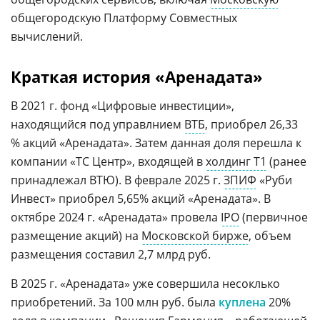
общегородскую Платформу Совместных
вычислений.
Краткая история «Аренадата»
В 2021 г. фонд «Цифровые инвестиции»,
находящийся под управлнием
ВТБ
, приобрел 26,33
% акций «Аренадата». Затем данная доля перешла к
компании «ТС Центр», входящей в
холдинг Т1
(ранее
принадлежал ВТЮ). В феврале 2025 г.
ЗПИФ
«Руби
Инвест» приобрел 5,65% акций «Аренадата». В
октябре 2024 г. «Аренадата» провела
IPO
(первичное
размещение акций) на
Московской бирже
, объем
размещения составил 2,7 млрд руб.
В 2025 г. «Аренадата» уже совершила несоклько
приобретений. За 100 млн руб. была
куплена
20%