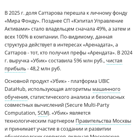
В 2025 г. доля Саттарова перешла к личному фонду
«Мира Фонду». Позднее СП «Кэпитал Управление
Активами» стало владельцем сначала 49%, а затем и
всех 100% в компании. По-видимому, данная
структура действует в интересах «Аренадата», а
Саттаров - тот, кто получил префы «Арендата». В 2024
г. выручка «Убик» составила 596 млн руб.,
чистая
прибыль
- 48,2 млн руб.
Основной продукт «Убик» - платформа UBIC
DataHub, использующая алгоритмы
машинного
обучения
, статистического анализа и безопасных
совместных вычислений (Secure Multi-Party
Computation,
SCM
). «Убик» является
технологическим партнером
Правительства Москвы
и принимает участие в создании и развитии
общегородских сервисов, включая
Московскую