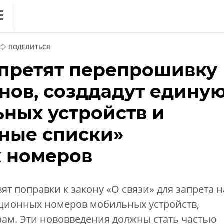
ews
ПОДЕЛИТЬСЯ
литика
апретят перепрошивку
нференции
нов, созддадут едину
ркет
ьных устройств и
ника
рные списки»
 номеров
ят поправки к закону «О связи» для запрета н
ОБЗОР
ционных номеров мобильных устройств,
. Вечный спор ИБ vs ИТ:
рам. Эти нововведения должны стать частью
дружить на благо бизнеса