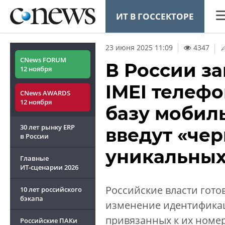
ИТ В ГОССЕКТОРЕ
CN
|
23 июня 2025 11:09
4347
Ана
CNews FORUM
В России з
12 ноября
Ко
IMEI телефо
CNews AWARDS
Ма
12 ноября
базу мобил
Тех
30 лет рынку ERP
введут «че
ТВ
в России
уникальных
Главные
ИТ-сценарии
2026
Российские власти готов
10 лет российского
ОБЗОР
CNEWS TV
бэкапа
изменение идентифика
CNews баттл
привязанных к их номе
Российские ПАКи
как начать 