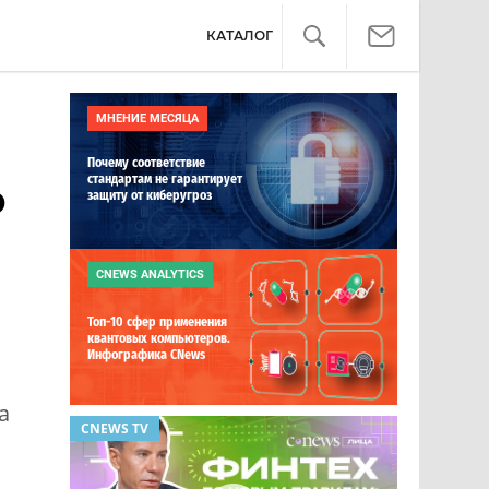
КАТАЛОГ
МНЕНИЕ МЕСЯЦА
Почему соответствие
стандартам не гарантирует
ю
защиту от киберугроз
CNEWS ANALYTICS
Топ-10 сфер применения
квантовых компьютеров.
Инфографика CNews
а
CNEWS TV
ОБЗОР