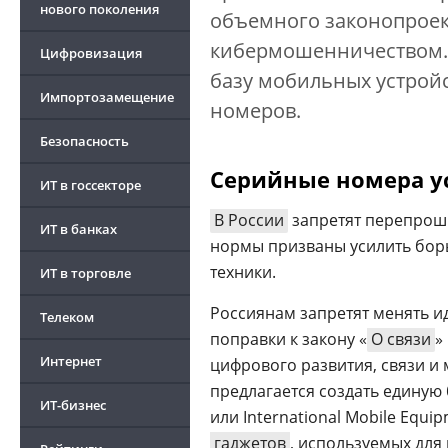
нового поколения
объемного законопроект
кибермошенничеством. 
Цифровизация
базу мобильных устройс
Импортозамещение
номеров.
Безопасность
Цифровизация ритейла 2026
Серийные номера у
ИТ в госсекторе
В России
запретят перепроши
ИТ в банках
нормы призваны усилить бор
техники.
ИТ в торговле
Россиянам запретят менять и
Телеком
поправки к закону «
О связи
»
Интернет
цифрового развития, связи и
предлагается создать единую
ИТ-бизнес
или International Mobile Equipm
гаджетов
, используемых для