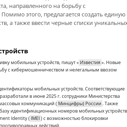
а, направленного на борьбу с
Помимо этого, предлагается создать единую
тв, а также ввести черные списки уникальны
Электронный документооборот 
с искусственным интеллектом 2
стройств
вку мобильных устройств, пишут «
Известия
». Новые
ьбу с кибермошенничеством и нелегальным ввозом
дентификаторы мобильных устройств. Соответствующие
 разработали в июне 2025 г. сотрудники Министерства
 массовых коммуникаций (
Минцифры) России
. Также
 базу идентификационных номеров мобильных устройст
ent Identity (
IMEI
) с возможностью блокировки
 противоправных действий.