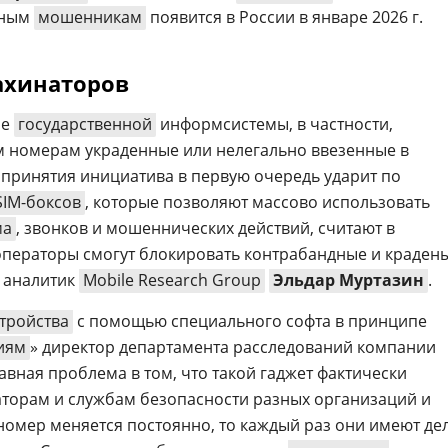
нным
мошенникам
появится в России в январе 2026 г.
ахинаторов
ие
государственной
информсистемы, в частности,
м номерам украденные или нелегально ввезенные в
е принятия инициатива в первую очередь ударит по
SIM-боксов
, которые позволяют массово использовать
ма
, звонков и мошеннических действий, считают в
 операторы смогут блокировать контрабандные и краден
й аналитик
Mobile Research Group
Эльдар Муртазин
.
тройства
с помощью специального софта в принципе
иям
» директор департамента расследований компании
лавная проблема в том, что такой гаджет фактически
торам и службам безопасности разных организаций и
номер меняется постоянно, то каждый раз они имеют де