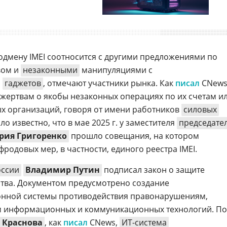
одмену IMEI соотносится с другими предложениями по
вом и
незаконными
манипуляциями с
и
гаджетов
, отмечают участники рынка. Как
писал
CNews
жертвам о якобы незаконных операциях по их счетам и
 организаций, говоря от имени работников
силовых
ло известно, что в мае 2025 г. у заместителя
председате
рия Григоренко
прошло совещания, на котором
родовых мер, в частности, единого реестра IMEI.
оссии
Владимир Путин
подписал закон о защите
тва. Документом предусмотрено создание
нной системы противодействия правонарушениям,
 информационных и коммуникационных технологий. По
 Краснова
, как
писал
CNews,
ИТ-система