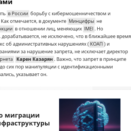
ками
ить
в России
борьбу с кибермошенничеством и
 Как отмечается, в документе
Минцифры
не
нкции
в отношении лиц, меняющих
IMEI
. Но
. дорабатывается, не исключено, что в ближайшее время
екс об административных нарушениях (
КОАП
) и
азаниями за нарушение запрета, не исключает директор
ернета
Карен Казарян
. Важно, что запрет в принципе
, до сих пор манипуляции с идентификационными
ались, указывает он.
о миграции
нфраструктуры