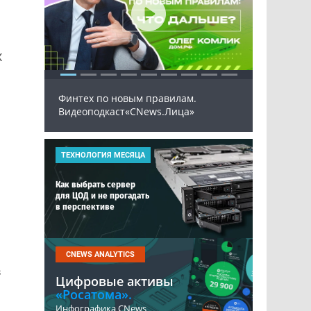
х
Финтех по новым правилам.
(СЭД)
Рынок И
Видеоподкаст«CNews.Лица»
026
ТЕХНОЛОГИЯ МЕСЯЦА
Как выбрать сервер
для ЦОД и не прогадать
в перспективе
CNEWS ANALYTICS
в
Цифровые активы
«Росатома».
Инфографика CNews