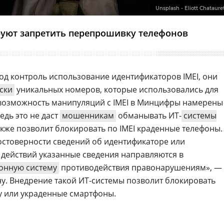
Unsplash - Eliott Chataure
руют запретить перепрошивку телефонов
од контроль использование идентификаторов IMEI, они
ски
уникальных номеров, которые использовались для
возможность манипуляций с IMEI в Минцифры намерены
едь это не даст
мошенникам
обманывать ИТ-
системы
также позволит блокировать по IMEI краденные телефоны.
стоверности сведений об идентификаторе или
действий указанные сведения направляются в
онную систему
противодействия правонарушениям», —
ну. Внедрение такой ИТ-системы позволит блокировать
у или украденные смартфоны.