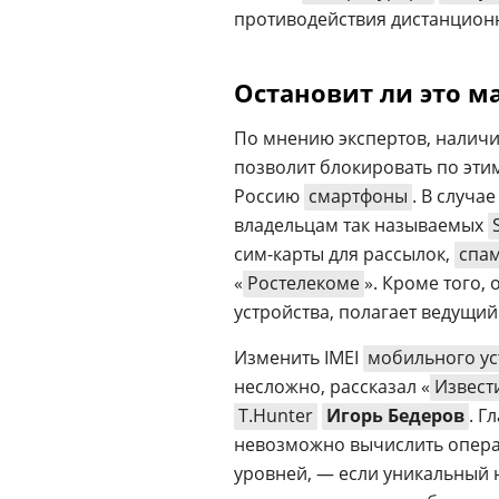
противодействия дистанцио
Остановит ли это м
По мнению экспертов, налич
позволит блокировать по эти
Россию
смартфоны
. В случа
владельцам так называемых
сим-карты для рассылок,
спа
«
Ростелекоме
». Кроме того,
устройства, полагает ведущи
Изменить IMEI
мобильного ус
несложно, рассказал «
Извест
T.Hunter
Игорь Бедеров
. Г
невозможно вычислить опера
уровней, — если уникальный 