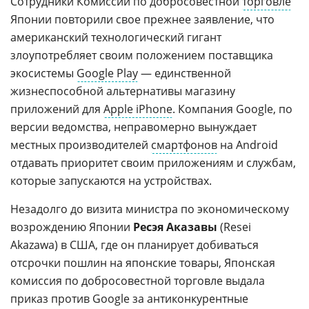
Сотрудники Комиссии по добросовестной
торговле
Японии повторили свое прежнее заявление, что
американский технологический гигант
злоупотребляет своим положением поставщика
экосистемы
Google Play
— единственной
жизнеспособной альтернативы магазину
приложений для
Apple iPhone
. Компания Google, по
версии ведомства, неправомерно вынуждает
местных производителей
смартфонов
на Android
отдавать приоритет своим приложениям и службам,
которые запускаются на устройствах.
Незадолго до визита министра по экономическому
возрождению Японии
Ресэя Аказавы
(Resei
Akazawa) в США, где он планирует добиваться
отсрочки пошлин на японские товары, Японская
комиссия по добросовестной торговле выдала
приказ против Google за антиконкурентные