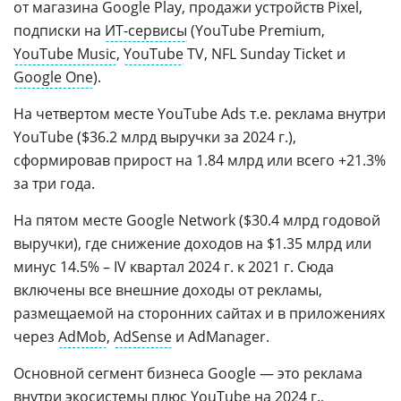
от магазина Google Play, продажи устройств Pixel,
подписки на
ИТ-сервисы
(YouTube Premium,
YouTube Music
,
YouTube
TV, NFL Sunday Ticket и
Google One
).
На четвертом месте YouTube Ads т.е. реклама внутри
YouTube ($36.2 млрд выручки за 2024 г.),
сформировав прирост на 1.84 млрд или всего +21.3%
за три года.
На пятом месте Google Network ($30.4 млрд годовой
выручки), где снижение доходов на $1.35 млрд или
минус 14.5% – IV квартал 2024 г. к 2021 г. Сюда
включены все внешние доходы от рекламы,
размещаемой на сторонних сайтах и в приложениях
через
AdMob
,
AdSense
и AdManager.
Основной сегмент бизнеса Google — это реклама
внутри экосистемы плюс YouTube на 2024 г.,