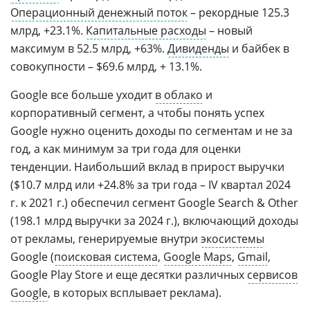
Операционный денежный поток
– рекордные 125.3
млрд, +23.1%.
Капитальные расходы
– новый
максимум в 52.5 млрд, +63%.
Дивиденды
и байбек в
совокупности – $69.6 млрд, + 13.1%.
Google все больше уходит
в облако
и
корпоративный сегмент, а чтобы понять успех
Google нужно оценить доходы по сегментам и не за
год, а как минимум за три года для оценки
тенденции. Наибольший вклад в прирост выручки
($10.7 млрд или +24.8% за три года – IV квартал 2024
г. к 2021 г.) обеспечил сегмент Google Search & Other
(198.1 млрд выручки за 2024 г.), включающий доходы
от рекламы, генерируемые внутри
экосистемы
Google (
поисковая система
,
Google Maps
,
Gmail
,
Google Play Store и еще десятки различных
сервисов
Google
, в которых всплывает реклама).