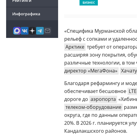
Рейтинги
БИЗНЕС
Инфографика
«Специфика Мурманской обла
рельеф с сопками и удаленнос
Арктике
требует от операто
расширяя зону покрытия, обу
различные технологии, в том
директор «МегаФона»
Хачат
Благодаря рефармингу и мод
обеспечивает бесшовное
LTE
дороге до
аэропорта
«Хибины
телеком-оборудование
разме
округа, где по данным операт
20%. В 2026 г. планируется у
Кандалакшского районов.