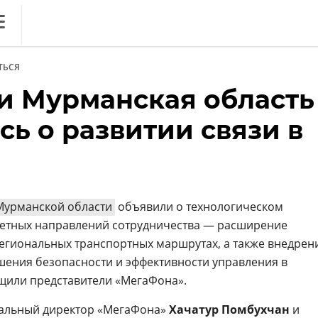
ews
ТЬСЯ
литика
и Мурманская область
нференции
ь о развитии связи в
ркет
ника
Мурманской области
объявили о технологическом
тетных направлений сотрудничества — расширение
егиональных транспортных маршрутах, а также внедрен
ения безопасности и эффективности управления в
щили представители «МегаФона».
ОБЗОР
. Вечный спор ИБ vs ИТ:
альный директор «МегаФона»
Хачатур Помбухчан
и
дружить на благо бизнеса