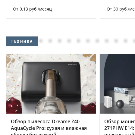
От 0.13 руб./месяц
От 30 руб./м
ТЕХНИКА
Обзор пылесоса Dreame Z40
Обзор мони
AquaCycle Pro: сухая и влажная
271PHW E14:
уборка без усилий
визуальный