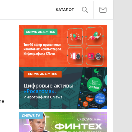
КАТАЛОГ
CNEWS ANALYTICS
Топ-10 сфер применения
квантовых компьютеров.
Инфографика CNews
CNEWS ANALYTICS
Цифровые активы
«Росатома».
Инфографика CNews
ие
CNEWS TV
ОБЗОР