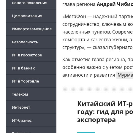
нового поколения
глава региона
Андрей Чибис
Цифровизация
«МегаФон — надежный партн
сотрудничество, ключевым во
Импортозамещение
населенных пунктов. Совреме
комфорта и качества жизни, а
Безопасность
Цифровизация ритейла 2026
структур», — сказал губернат
ИТ в госсекторе
Как отметил глава региона, 
особенно важно с учетом рос
ИТ в банках
активности и развития
Мурма
ИТ в торговле
Телеком
Китайский ИТ-р
Интернет
году: гид для р
экспортера
ИТ-бизнес