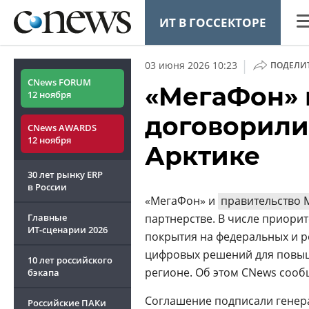
ИТ В ГОССЕКТОРЕ
CN
|
03 июня 2026 10:23
ПОДЕЛИ
Ана
CNews FORUM
«МегаФон» 
12 ноября
Ко
договорилис
CNews AWARDS
Ма
12 ноября
Арктике
Тех
30 лет рынку ERP
ТВ
в России
«МегаФон» и
правительство 
Главные
партнерстве. В числе приори
ИТ-сценарии
2026
покрытия на федеральных и р
цифровых решений для повыш
10 лет российского
ОБЗОР
регионе. Об этом CNews сооб
CNEWS TV
бэкапа
CNews баттл
Соглашение подписали генер
Российские ПАКи
как начать 