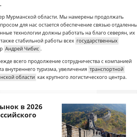
.
ер Мурманской области. Мы намерены продолжать
просом для нас остается обеспечение связью отдаленн
нные технологии должны работать на благо северян, их
 также стабильной работы всех
государственных
Электронный документооборот 
ор
Андрей Чибис
.
с искусственным интеллектом 2
прежде всего продолжение сотрудничества с компанией
та внутреннего туризма, увеличения
транспортной
нской области
как крупного логистического центра.
ынок в 2026
оссийского