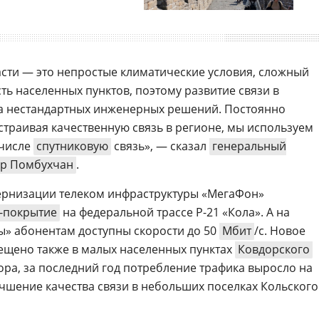
сти — это непростые климатические условия, сложный
ть населенных пунктов, поэтому развитие связи в
ра нестандартных инженерных решений. Постоянно
страивая качественную связь в регионе, мы используем
 числе
спутниковую
связь», — сказал
генеральный
ур Помбухчан
.
ернизации телеком инфраструктуры «МегаФон»
-покрытие
на федеральной трассе Р-21 «Кола». А на
» абонентам доступны скорости до 50
Мбит
/с. Новое
щено также в малых населенных пунктах
Ковдорского
ора, за последний год потребление трафика выросло на
лучшение качества связи в небольших поселках Кольского