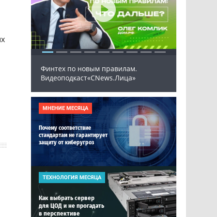
ых
Финтех по новым правилам.
(СЭД)
Рынок И
Видеоподкаст«CNews.Лица»
026
МНЕНИЕ МЕСЯЦА
Почему соответствие
стандартам не гарантирует
защиту от киберугроз
ТЕХНОЛОГИЯ МЕСЯЦА
Как выбрать сервер
для ЦОД и не прогадать
в перспективе