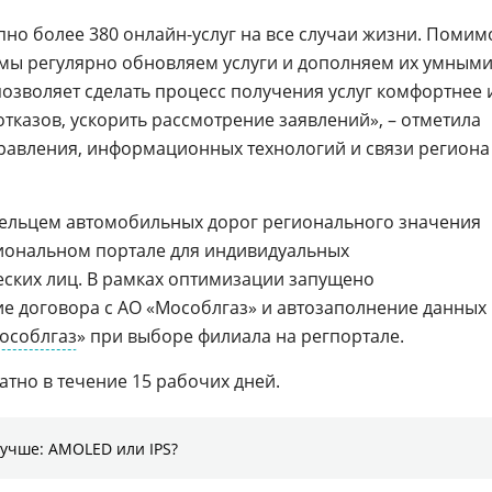
пно более 380 онлайн-услуг на все случаи жизни. Помим
 мы регулярно обновляем услуги и дополняем их умным
позволяет сделать процесс получения услуг комфортнее 
отказов, ускорить рассмотрение заявлений», – отметила
равления, информационных технологий и связи региона
Цифровизация ритейла 2026
дельцем автомобильных дорог регионального значения
гиональном портале для индивидуальных
ских лиц. В рамках оптимизации запущено
е договора с АО «Мособлгаз» и автозаполнение данных
особлгаз
» при выборе филиала на регпортале.
атно в течение 15 рабочих дней.
лучше: AMOLED или IPS?