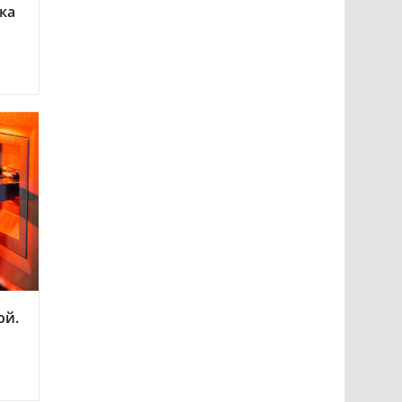
ка
ой.