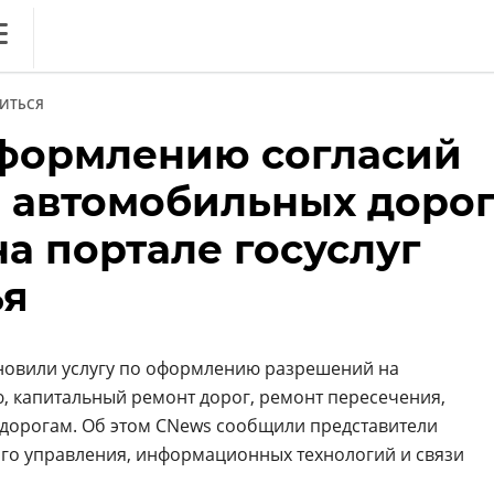
ews
ИТЬСЯ
литика
оформлению согласий
нференции
 автомобильных доро
ркет
а портале госуслуг
ника
ья
новили услугу по оформлению разрешений на
ю, капитальный ремонт дорог, ремонт пересечения,
дорогам. Об этом CNews сообщили представители
ОБЗОР
го управления, информационных технологий и связи
. Вечный спор ИБ vs ИТ:
дружить на благо бизнеса