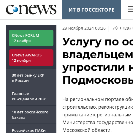
ИТ В ГОССЕКТОРЕ
CN
|
29 ноября 2024 08:26
ПОДЕЛ
Ана
CNews FORUM
Услугу по 
12 ноября
Ко
владельцем
CNews AWARDS
Ма
12 ноября
упростили н
Тех
30 лет рынку ERP
Подмосков
ТВ
в России
Главные
На региональном портале об
ИТ-сценарии
2026
строительство, реконструкци
10 лет российского
примыкание к региональным 
ОБЗОР
CNEWS TV
бэкапа
Министерства государственно
CNews баттл
Московской области.
Российские ПАКи
как начать 