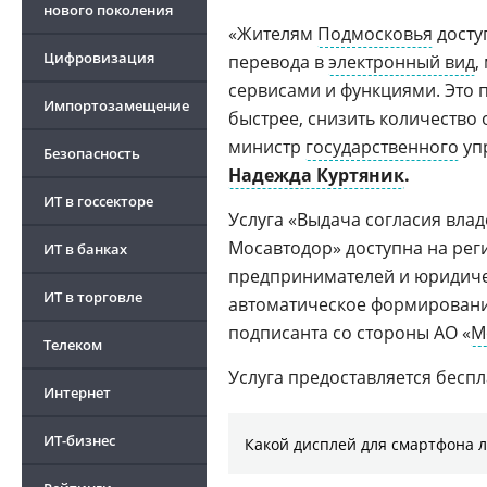
нового поколения
«Жителям
Подмосковья
досту
Цифровизация
перевода в
электронный вид
,
сервисами и функциями. Это 
Импортозамещение
быстрее, снизить количество 
министр
государственного
уп
Безопасность
Российские операционные системы
Надежда Куртяник
.
2026
ИТ в госсекторе
Услуга «Выдача согласия вла
Мосавтодор» доступна на ре
ИТ в банках
предпринимателей и юридиче
ИТ в торговле
автоматическое формировани
подписанта со стороны АО «
М
Телеком
Услуга предоставляется беспл
Интернет
ИТ-бизнес
Какой дисплей для смартфона 