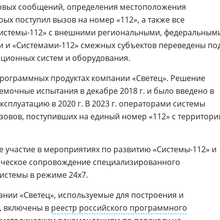
стовых сообщений, определения местоположения
рых поступил вызов на номер «112», а также все
истемы-112» с внешними региональными, федеральным
и «Системами-112» смежных субъектов переведены по
ционных систем и оборудования.
Цифровизация ритейла 2026
программных продуктах компании «Светец». Решение
мочные испытания в декабре 2018 г. и было введено в
плуатацию в 2020 г. В 2023 г. операторами системы
ызовов, поступивших на единый номер «112» с территори
е участие в мероприятиях по развитию «Системы-112» и
ическое сопровождение специализированного
истемы в режиме 24х7.
нии «Светец», используемые для построения и
, включены в
реестр российского программного