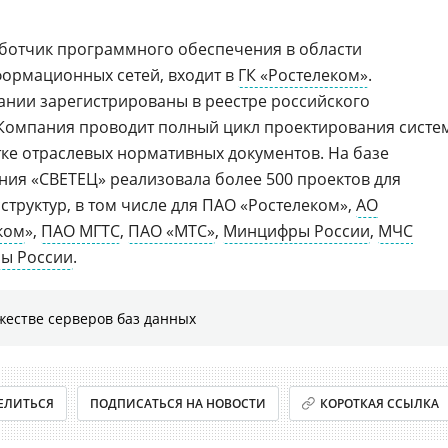
аботчик программного обеспечения в области
ормационных сетей, входит в
ГК «Ростелеком»
.
нии зарегистрированы в реестре российского
Компания проводит полный цикл проектирования систе
ке отраслевых нормативных документов. На базе
ия «СВЕТЕЦ» реализовала более 500 проектов для
осструктур, в том числе для ПАО «Ростелеком»,
АО
ком
»,
ПАО МГТС
,
ПАО «МТС»
,
Минцифры России
,
МЧС
ы России
.
жестве серверов баз данных
ЕЛИТЬСЯ
ПОДПИСАТЬСЯ НА НОВОСТИ
КОРОТКАЯ ССЫЛКА