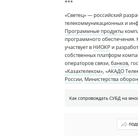
***
«Светец» — российский разр
телекоммуникационных и инф
Программные продукты
компа
программного обеспечения. 
участвует в
НИОКР
и разработ
собственных платформ компан
операторов связи,
банков
, г
«Казахтелеком»
, «
АКАДО Теле
России
,
Министерства оборон
Как сопровождать СУБД на мно
ПОД