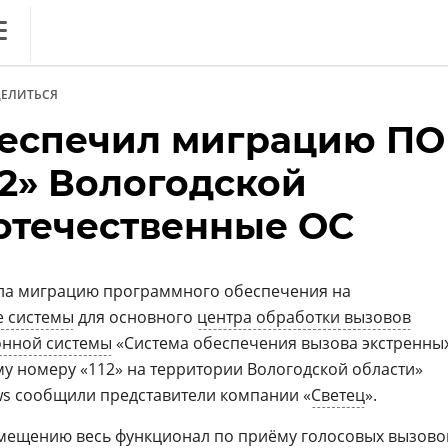
ews
ЕЛИТЬСЯ
литика
беспечил миграцию ПО
нференции
12» Вологодской
ркет
 отечественные ОС
ника
ла миграцию программного обеспечения на
 системы
для основного
центра обработки вызовов
онной системы
«Система обеспечения вызова экстренны
у номеру «112» на территории Вологодской области»
ews сообщили представители компании «
ОБЗОР
Светец
».
. Вечный спор ИБ vs ИТ:
амещению весь функционал по приёму голосовых вызово
дружить на благо бизнеса