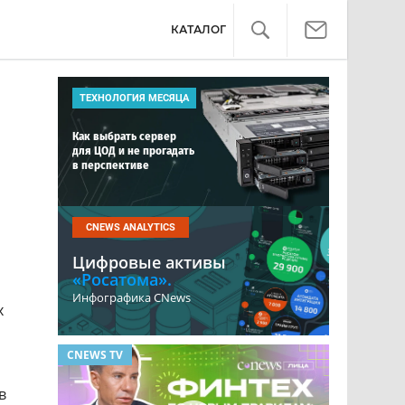
КАТАЛОГ
ТЕХНОЛОГИЯ МЕСЯЦА
Как выбрать сервер
для ЦОД и не прогадать
в перспективе
CNEWS ANALYTICS
Цифровые активы
«Росатома».
Инфографика CNews
х
CNEWS TV
ОБЗОР
в