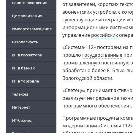
нового поколения
от заявителей, коротких тек
абонентских устройств, с кото
Цифровизация
существующие интеграции «С
информационными системами 
Импортозамещение
управление
российских
опера
Безопасность
Российские операционные системы
«
Система-112
» построена на 
2026
прошло
государственные
прие
ИТ в госсекторе
промышленную постоянную экс
ИТ в банках
обработано более 815 тыс. в
Вологодской области
.
ИТ в торговле
«Светец»» принимает активно
Телеком
реализует непрерывное техн
программного обеспечения с
Интернет
Программные продукты компа
ИТ-бизнес
модернизации «Системы-112»