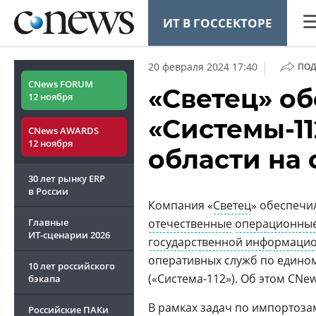
ИТ В ГОССЕКТОРЕ
CN
|
20 февраля 2024 17:40
ПОД
Ана
CNews FORUM
«Светец» о
12 ноября
Ко
«Системы-1
CNews AWARDS
Ма
12 ноября
области на
Тех
30 лет рынку ERP
ТВ
в России
Компания «
Светец
» обеспечи
Главные
отечественные
операционные
ИТ-сценарии
2026
государственной информаци
оперативных служб по едином
10 лет российского
ОБЗОР
(«Система-112»). Об этом CN
CNEWS TV
бэкапа
CNews баттл
В рамках задач по импортоз
Российские ПАКи
как начать 