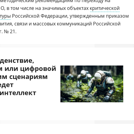
 методическим рекомендациям по переходу на
О, в том числе на значимых объектах
критической
туры
Российской Федерации, утвержденным приказом
ития, связи и массовых коммуникаций Российской
. № 21.
денствие,
 или цифровой
им сценариям
едет
 интеллект