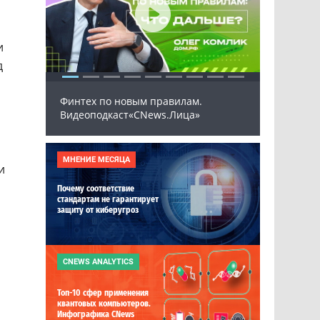
и
д
Финтех по новым правилам.
Програ
Видеоподкаст«CNews.Лица»
ПАК 20
МНЕНИЕ МЕСЯЦА
и
Почему соответствие
стандартам не гарантирует
защиту от киберугроз
CNEWS ANALYTICS
Топ-10 сфер применения
квантовых компьютеров.
Инфографика CNews