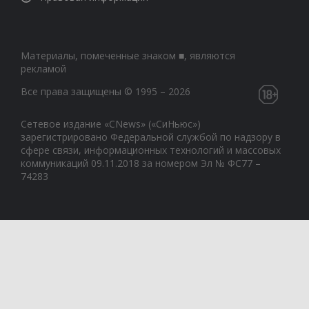
Материалы, помеченные знаком ■, являются
рекламой
Все права защищены © 1995 – 2026
Сетевое издание «CNews» («СиНьюс»)
зарегистрировано Федеральной службой по надзору в
сфере связи, информационных технологий и массовых
коммуникаций 09.11.2018 за номером Эл № ФС77 –
74283